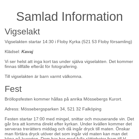
Samlad Information
Vigselakt
Vigselakten startar 14:30 i Floby Kyrka (521 53 Floby församling)
Klädsel:
Kavaj
Vi ser helst att inga kort tas under själva vigselakten. Det kommer
finnas tillfälle efteråt för fotografering.
Till vigselakten är barn varmt välkomna.
Fest
Bröllopsfesten kommer hållas på anrika Mössebergs Kurort.
Adress
:
Mössebergsparken 34, 521 32 Falköping
Festen startar 17:00 med mingel, snittar och mouserande vin. Det
går bra att komma direkt efter kyrkan. Under kvällen kommer det
serveras trerätters middag och då ingår dryck till maten. Önskar
man förtära dryck utöver det som ingår vid maten kan man det
köpa på kurorten. Dom har bar med fulla rättigheter fram till kl.