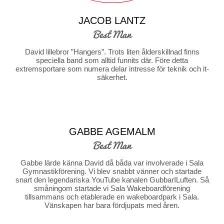
JACOB LANTZ
Best Man
David lillebror ”Hangers”. Trots liten ålderskillnad finns
speciella band som alltid funnits där. Före detta
extremsportare som numera delar intresse för teknik och it-
säkerhet.
GABBE AGEMALM
Best Man
Gabbe lärde känna David då båda var involverade i Sala
Gymnastikförening. Vi blev snabbt vänner och startade
snart den legendariska YouTube kanalen GubbarILuften. Så
småningom startade vi Sala Wakeboardförening
tillsammans och etablerade en wakeboardpark i Sala.
Vänskapen har bara fördjupats med åren.