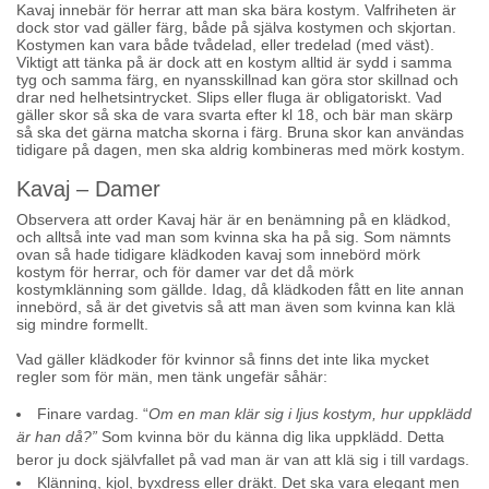
Kavaj innebär för herrar att man ska bära kostym. Valfriheten är
dock stor vad gäller färg, både på själva kostymen och skjortan.
Kostymen kan vara både tvådelad, eller tredelad (med väst).
Viktigt att tänka på är dock att en kostym alltid är sydd i samma
tyg och samma färg, en nyansskillnad kan göra stor skillnad och
drar ned helhetsintrycket. Slips eller fluga är obligatoriskt. Vad
gäller skor så ska de vara svarta efter kl 18, och bär man skärp
så ska det gärna matcha skorna i färg. Bruna skor kan användas
tidigare på dagen, men ska aldrig kombineras med mörk kostym.
Kavaj – Damer
Observera att order Kavaj här är en benämning på en klädkod,
och alltså inte vad man som kvinna ska ha på sig. Som nämnts
ovan så hade tidigare klädkoden kavaj som innebörd mörk
kostym för herrar, och för damer var det då mörk
kostymklänning som gällde. Idag, då klädkoden fått en lite annan
innebörd, så är det givetvis så att man även som kvinna kan klä
sig mindre formellt.
Vad gäller klädkoder för kvinnor så finns det inte lika mycket
regler som för män, men tänk ungefär såhär:
Finare vardag. “
Om en man klär sig i ljus kostym, hur uppklädd
är han då?”
Som kvinna bör du känna dig lika uppklädd. Detta
beror ju dock självfallet på vad man är van att klä sig i till vardags.
Klänning, kjol, byxdress eller dräkt. Det ska vara elegant men