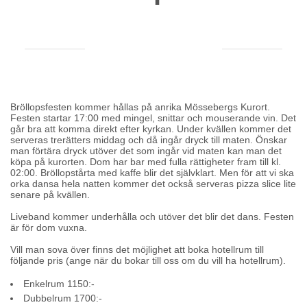
Bröllopsfesten kommer hållas på anrika Mössebergs Kurort.
Festen startar 17:00 med mingel, snittar och mouserande vin. Det
går bra att komma direkt efter kyrkan. Under kvällen kommer det
serveras trerätters middag och då ingår dryck till maten. Önskar
man förtära dryck utöver det som ingår vid maten kan man det
köpa på kurorten. Dom har bar med fulla rättigheter fram till kl.
02:00. Bröllopstårta med kaffe blir det självklart. Men för att vi ska
orka dansa hela natten kommer det också serveras pizza slice lite
senare på kvällen.
Liveband kommer underhålla och utöver det blir det dans. Festen
är för dom vuxna.
Vill man sova över finns det möjlighet att boka hotellrum till
följande pris (ange när du bokar till oss om du vill ha hotellrum).
Enkelrum 1150:-
Dubbelrum 1700:-