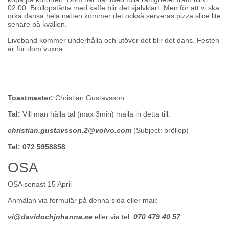
02:00. Bröllopstårta med kaffe blir det självklart. Men för att vi ska
orka dansa hela natten kommer det också serveras pizza slice lite
senare på kvällen.
Liveband kommer underhålla och utöver det blir det dans. Festen
är för dom vuxna.
Toastmaster:
Christian Gustavsson
Tal:
Vill man hålla tal (max 3min) maila in detta till:
christian.gustavsson.2@volvo.com
(Subject: bröllop)
Tel: 072 5958858
OSA
OSA senast 15 April
Anmälan via formulär på denna sida eller mail:
vi@davidochjohanna.se
eller via tel:
070 479 40 57