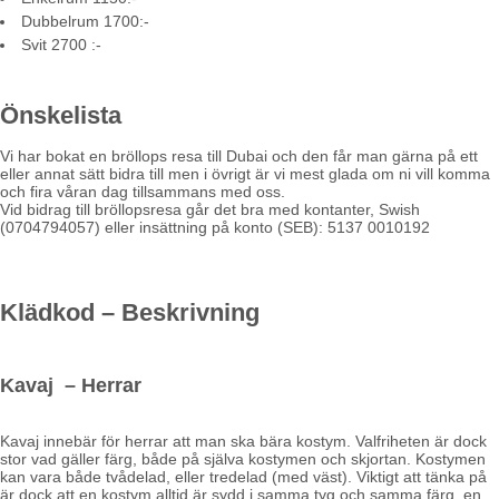
Dubbelrum 1700:-
Svit 2700 :-
Önskelista
Vi har bokat en bröllops resa till Dubai och den får man gärna på ett
eller annat sätt bidra till men i övrigt är vi mest glada om ni vill komma
och fira våran dag tillsammans med oss.
Vid bidrag till bröllopsresa går det bra med kontanter, Swish
(0704794057) eller insättning på konto (SEB): 5137 0010192
Klädkod – Beskrivning
Kavaj – Herrar
Kavaj innebär för herrar att man ska bära kostym. Valfriheten är dock
stor vad gäller färg, både på själva kostymen och skjortan. Kostymen
kan vara både tvådelad, eller tredelad (med väst). Viktigt att tänka på
är dock att en kostym alltid är sydd i samma tyg och samma färg, en