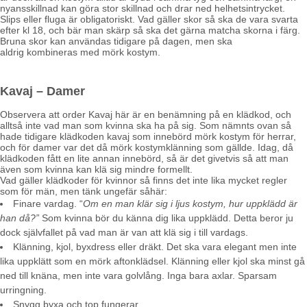
nyansskillnad kan göra stor skillnad och drar ned helhetsintrycket.
Slips eller fluga är obligatoriskt. Vad gäller skor så ska de vara svarta
efter kl 18, och bär man skärp så ska det gärna matcha skorna i färg.
Bruna skor kan användas tidigare på dagen, men ska
aldrig kombineras med mörk kostym.
Kavaj – Damer
Observera att order Kavaj här är en benämning på en klädkod, och
alltså inte vad man som kvinna ska ha på sig. Som nämnts ovan så
hade tidigare klädkoden kavaj som innebörd mörk kostym för herrar,
och för damer var det då mörk kostymklänning som gällde. Idag, då
klädkoden fått en lite annan innebörd, så är det givetvis så att man
även som kvinna kan klä sig mindre formellt.
Vad gäller klädkoder för kvinnor så finns det inte lika mycket regler
som för män, men tänk ungefär såhär:
Finare vardag. “
Om en man klär sig i ljus kostym, hur uppklädd är
han då?”
Som kvinna bör du känna dig lika uppklädd. Detta beror ju
dock självfallet på vad man är van att klä sig i till vardags.
Klänning, kjol, byxdress eller dräkt. Det ska vara elegant men inte
lika uppklätt som en mörk aftonklädsel. Klänning eller kjol ska minst gå
ned till knäna, men inte vara golvlång. Inga bara axlar. Sparsam
urringning.
Snygg byxa och top fungerar.