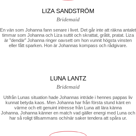
LIZA SANDSTRÖM
Bridemaid
En vän som Johanna fann senare i livet. Det går inte att räkna antalet
timmar som Johanna och Liza suttit och skrattat, gråtit, pratat. Liza
är ”dendär” Johanna ringer oavsett om hon vunnit högsta vinsten
eller fått sparken. Hon är Johannas kompass och rådgivare.
LUNA LANTZ
Bridemaid
Utifrån Lunas situation hade Johannas inträde i hennes pappas liv
kunnat betyda kaos. Men Johanna har från första stund känt en
värme och ett genuint intresse från Luna att lära känna
Johanna. Johanna känner en match vad gäller energi med Luna och
har så roligt tillsammans och/när saker tendera att spåra ur.