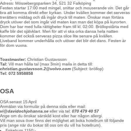
Adress
:
Mössebergsparken 34, 521 32 Falköping
Festen startar 17:00 med mingel, snittar och mouserande vin. Det går
bra att komma direkt efter kyrkan. Under kvällen kommer det serveras
trerätters middag och då ingår dryck till maten. Önskar man förtära
dryck utöver det som ingår vid maten kan man det köpa på kurorten.
Dom har bar med fulla rättigheter fram till kl. 02:00. Bröllopstårta med
kaffe blir det självklart. Men för att vi ska orka dansa hela natten
kommer det också serveras pizza slice lite senare på kvällen.
Liveband kommer underhålla och utöver det blir det dans. Festen är
för dom vuxna.
Toastmaster:
Christian Gustavsson
Tal:
Vill man hålla tal (max 3min) maila in detta till:
christian.gustavsson.2@volvo.com
(Subject: bröllop)
Tel: 072 5958858
OSA
OSA senast 15 April
Anmälan via formulär på denna sida eller mail:
vi@davidochjohanna.se
eller via tel:
070 479 40 57
Ange om du önskar särskild kost eller har någon allergi.
Vill man sova över finns det möjlighet att boka hotellrum till följande
pris (ange när du bokar till oss om du vill ha hotellrum).
Enkelrum 1150:-