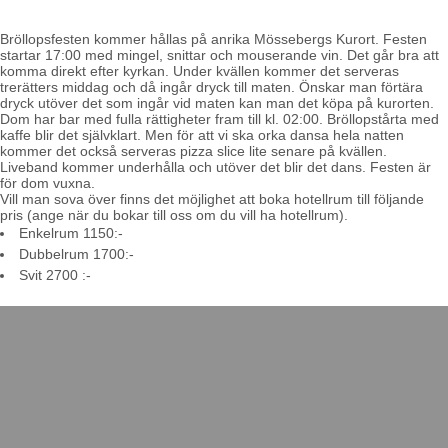
Bröllopsfesten kommer hållas på anrika Mössebergs Kurort. Festen
startar 17:00 med mingel, snittar och mouserande vin. Det går bra att
komma direkt efter kyrkan. Under kvällen kommer det serveras
trerätters middag och då ingår dryck till maten. Önskar man förtära
dryck utöver det som ingår vid maten kan man det köpa på kurorten.
Dom har bar med fulla rättigheter fram till kl. 02:00. Bröllopstårta med
kaffe blir det självklart. Men för att vi ska orka dansa hela natten
kommer det också serveras pizza slice lite senare på kvällen.
Liveband kommer underhålla och utöver det blir det dans. Festen är
för dom vuxna.
Vill man sova över finns det möjlighet att boka hotellrum till följande
pris (ange när du bokar till oss om du vill ha hotellrum).
Enkelrum 1150:-
Dubbelrum 1700:-
Svit 2700 :-