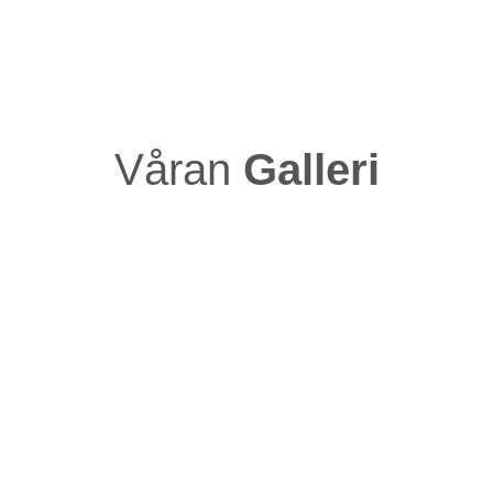
gifta sig inom ett år och
det är på dagen ett år
sedan David friade till
Johanna. Snart äntligen
blir vi Man och Fru
Våran
Galleri