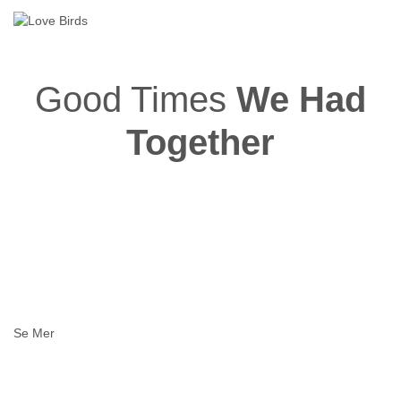
Good Times
We Had
Together
Vår Förlovning
Läs Mer..
Se Mer