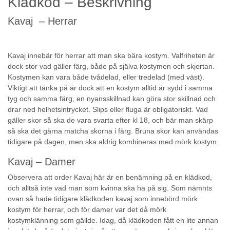
Klädkod – Beskrivning
Kavaj – Herrar
Kavaj innebär för herrar att man ska bära kostym. Valfriheten är
dock stor vad gäller färg, både på själva kostymen och skjortan.
Kostymen kan vara både tvådelad, eller tredelad (med väst).
Viktigt att tänka på är dock att en kostym alltid är sydd i samma
tyg och samma färg, en nyansskillnad kan göra stor skillnad och
drar ned helhetsintrycket. Slips eller fluga är obligatoriskt. Vad
gäller skor så ska de vara svarta efter kl 18, och bär man skärp
så ska det gärna matcha skorna i färg. Bruna skor kan användas
tidigare på dagen, men ska aldrig kombineras med mörk kostym.
Kavaj – Damer
Observera att order Kavaj här är en benämning på en klädkod,
och alltså inte vad man som kvinna ska ha på sig. Som nämnts
ovan så hade tidigare klädkoden kavaj som innebörd mörk
kostym för herrar, och för damer var det då mörk
kostymklänning som gällde. Idag, då klädkoden fått en lite annan