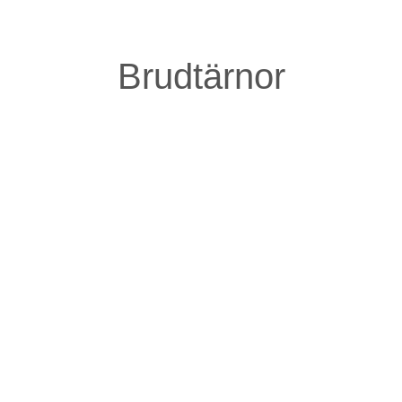
Bröllopsfest – Natt Vickning
11:00 PM
Brudtärnor
Johannas klippa och partner in crime, skulle hon behöva
finns både vittne och/eller alibi vid behov. Omar har alltid
funnits där för Johanna. Vore det inte för Omar skulle
Johanna inte vara den person hon är idag.