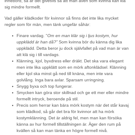
innebörd, så är det givetvis så att man även som kvinna kan klä
sig mindre formellt.
Vad gäller klädkoder för kvinnor så finns det inte lika mycket
regler som för män, men tänk ungefär såhär:
Finare vardag. “
Om en man klär sig i ljus kostym, hur
uppklädd är han då?”
Som kvinna bör du känna dig lika
uppklädd. Detta beror ju dock självfallet på vad man är van
att klä sig i till vardags.
Klänning, kjol, byxdress eller dräkt. Det ska vara elegant
men inte lika uppklätt som en mörk aftonklädsel. Klänning
eller kjol ska minst gå ned till knäna, men inte vara
golvlång. Inga bara axlar. Sparsam urringning.
Snygg byxa och top fungerar.
Smycken kan göra stor skillnad och ge ett mer eller mindre
formellt intryck, beroende på stil.
Precis som herrar kan bära mörk kostym när det står kavaj
som klädkod, så går det bra för kvinnor att ha mörk
kostymklänning. Det är aldrig fel, men man kan försöka
känna av hur formell tillställningen är. Äger den rum på
kvällen så kan man tänka en högre formell nivå.