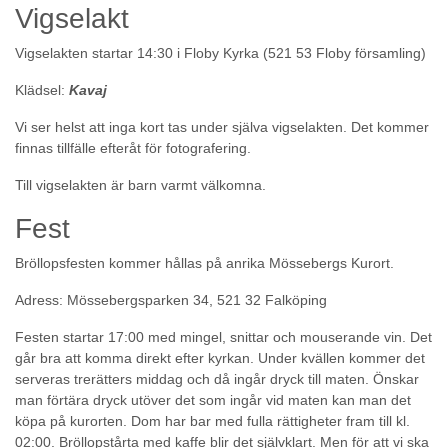
Vigselakt
Vigselakten startar 14:30 i Floby Kyrka (521 53 Floby församling)
Klädsel:
Kavaj
Vi ser helst att inga kort tas under själva vigselakten. Det kommer
finnas tillfälle efteråt för fotografering.
Till vigselakten är barn varmt välkomna.
Fest
Bröllopsfesten kommer hållas på anrika Mössebergs Kurort.
Adress
:
Mössebergsparken 34, 521 32 Falköping
Festen startar 17:00 med mingel, snittar och mouserande vin. Det
går bra att komma direkt efter kyrkan. Under kvällen kommer det
serveras trerätters middag och då ingår dryck till maten. Önskar
man förtära dryck utöver det som ingår vid maten kan man det
köpa på kurorten. Dom har bar med fulla rättigheter fram till kl.
02:00. Bröllopstårta med kaffe blir det självklart. Men för att vi ska